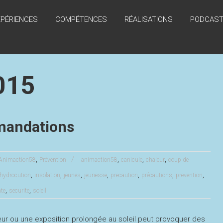
XPÉRIENCES
COMPÉTENCES
RÉALISATIONS
PODCAST 
2015
mmandations
,
,
,
,
Animaction58
Prévention
animaction58
canicule
chaleur
coup de
,
,
,
,
,
,
,
hydrocution
insolation
jeunes
jeunesse
precaution
précautions
prevention
,
,
te
securite
soleil
ur ou une exposition prolongée au soleil peut provoquer des