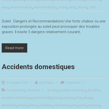
,
,
,
,
,
,
reagir
recommandation
recommandations
risque
sante
securite
soleil
Soleil : Dangers et Recommandations Une forte chaleur ou une
exposition prolongée au soleil peut provoquer des troubles
graves. Il existe 5 dangers relativement courant,
Read more
Accidents domestiques
23 octobre 2014
Cyril-Fiesta
0 Comment
,
,
,
,
Animaction58
Prévention
accident
accident domestique
accidents
,
,
,
,
,
,
accidents domestiques
animaction58
brulure
brulures
choc
danger
,
,
,
,
,
,
,
,
domestique
enfant
enfants
insolation
intoxication
jeune
jeunes
jeunesse