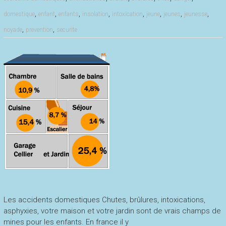
,
,
,
,
,
,
,
,
domestique
enfant
enfants
insolation
intoxication
jeune
jeunes
jeunesse
,
,
noyade
prevention
securite
Les accidents domestiques Chutes, brûlures, intoxications,
asphyxies, votre maison et votre jardin sont de vrais champs de
mines pour les enfants. En france il y