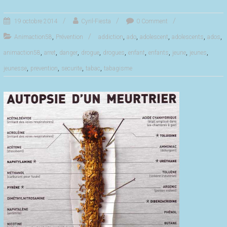
19 octobre 2014
Cyril-Fiesta
0 Comment
,
,
,
,
,
,
Animaction58
Prévention
addiction
ado
adolescent
adolescents
ados
,
,
,
,
,
,
,
,
,
animaction58
arret
danger
drogue
drogues
enfant
enfants
jeune
jeunes
,
,
,
,
jeunesse
prevention
securite
tabac
tabagisme