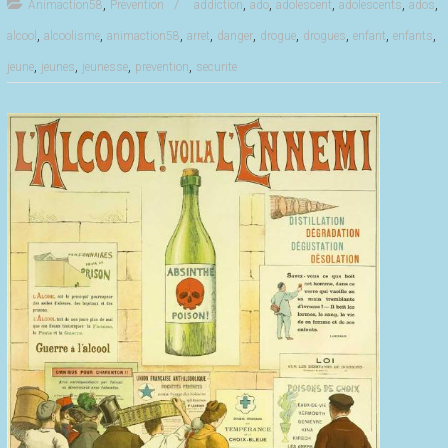
,
,
,
,
,
,
Animaction58
Prévention
addiction
ado
adolescent
adolescents
ados
,
,
,
,
,
,
,
,
,
alcool
alcoolisme
animaction58
arret
danger
drogue
drogues
enfant
enfants
,
,
,
,
jeune
jeunes
jeunesse
prevention
securite